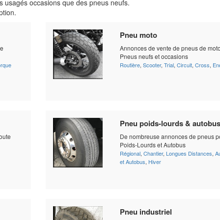
s usagés occasions que des pneus neufs.
ption.
Pneu moto
ne
Annonces de vente de pneus de moto
Pneus neufs et occasions
rque
Routière
,
Scooter
,
Trial
,
Circuit
,
Cross
,
En
Pneu poids-lourds & autobu
oute
De nombreuse annonces de pneus p
Poids-Lourds et Autobus
Régional
,
Chantier
,
Longues Distances
,
A
et Autobus
,
Hiver
Pneu industriel