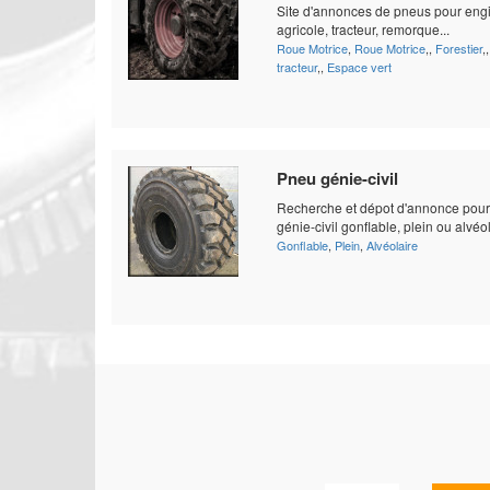
Site d'annonces de pneus pour eng
agricole, tracteur, remorque...
Roue Motrice
,
Roue Motrice
,,
Forestier
,
tracteur
,,
Espace vert
Pneu génie-civil
Recherche et dépot d'annonce pou
génie-civil gonflable, plein ou alvéo
Gonflable
,
Plein
,
Alvéolaire