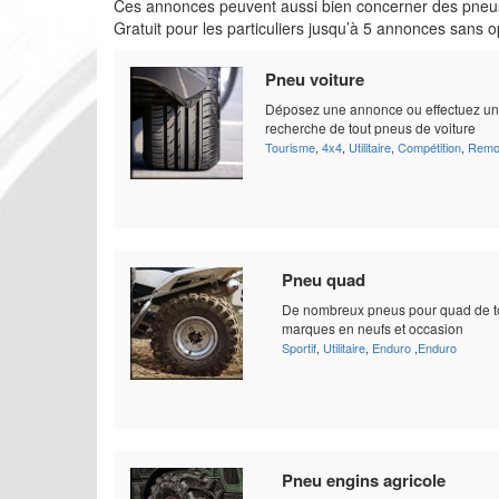
Ces annonces peuvent aussi bien concerner des pneu
Gratuit pour les particuliers jusqu’à 5 annonces sans o
Pneu voiture
Déposez une annonce ou effectuez u
recherche de tout pneus de voiture
Tourisme
,
4x4
,
Utilitaire
,
Compétition
,
Remo
Pneu quad
De nombreux pneus pour quad de t
marques en neufs et occasion
Sportif
,
Utilitaire
,
Enduro
,
Enduro
Pneu engins agricole