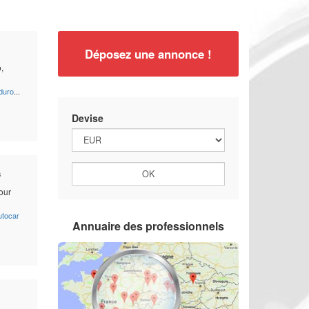
Déposez une annonce !
,
duro
...
Devise
s
our
utocar
Annuaire des professionnels