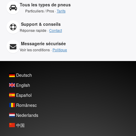
Tous les types de pneus
Particuliers / Pros ·
Tarifs
Support & conseils
Réponse rapide ·
Contact
Messagerie sécurisée
Voir les conditions ·
Politique
Deutsch
English
Español
Românesc
Nederlands
中国