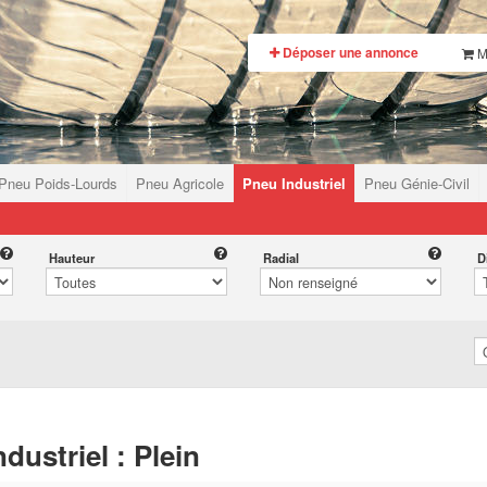
Déposer une annonce
M
Pneu Poids-Lourds
Pneu Agricole
Pneu Industriel
Pneu Génie-Civil
Hauteur
Radial
D
dustriel : Plein