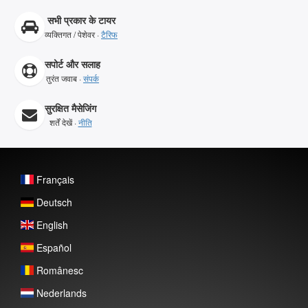
सभी प्रकार के टायर
व्यक्तिगत / पेशेवर ·
टैरिफ
सपोर्ट और सलाह
तुरंत जवाब ·
संपर्क
सुरक्षित मैसेजिंग
शर्तें देखें ·
नीति
Français
Deutsch
English
Español
Românesc
Nederlands