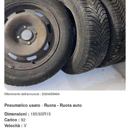
Riferimento dell'annuncio : 2024A59464
Pneumatico usato
-
Ruota - Ruota auto
Dimensioni :
185/65R15
Carico :
92
Velocità :
V