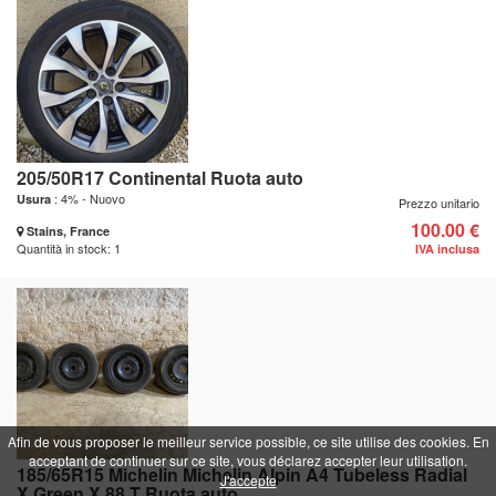
205/50R17 Continental Ruota auto
: 4% - Nuovo
Usura
Prezzo unitario
100.00 €
Stains, France
Quantità in stock: 1
IVA inclusa
Afin de vous proposer le meilleur service possible, ce site utilise des cookies. En
acceptant de continuer sur ce site, vous déclarez accepter leur utilisation.
185/65R15 Michelin Michelin Alpin A4 Tubeless Radial
J'accepte
X Green X 88 T Ruota auto